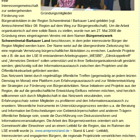
freie
Interessengemeinschaft
zur weitergehenden
Gründungsmitglieder
Förderung von
Bürgeraktivitäten in der Region Schwentinetal / Barkauer Land gebildet (vgl.
Amtsschimmel März 08: Region auf dem Weg zur Bürgergesellschaft). Um die Arbeit
organisatorisch auf eine solide Basis zu stellen, wurde nun am 27. Mai 2008 die
Gründung eines eingetragenen Vereins mit dem Namen
Bürgernetzwerk
Schwentinetal-Barkauer Land
beschlossen, in dem jeder interessierte Bürger der
Region Mitglied werden kann. Der Name weist auf die übergeordnete Zielsetzung hin:
eine regionale Vernetzung bürgerschaftlicher Aktivitäten zu erreichen. Laufende Projekte
wie z.B. die aus der LSE III entstandenen Arbeitsgruppen „WESBE“, „Glinskoppeltreff“
und „Vernetztes Denken“ sollen unterstützt und in ihrer Selbstorganisationskraft gestärkt
werden; gleichzeitig soll der Informationsaustausch zwischen den Projekten und die
Öffentlichkeitsarbeit gefördert werden.
Das Netzwerk bietet durch regelmäßige öffentliche Treffen (gegenwärtig an jedem letzten
Dienstag im Monat) eine Plattform zum Erfahrungsaustausch und zur Weiterentwicklung
der Strategien zur Förderung von Bürgeraktivitäten. Neue Initiativen und Projekte aus der
Region, die auf die gesellschaftliche Entwicklung Einfluss nehmen möchten, sind herzlich
willkommen sich durch Mitgliedschaft in das Netzwerk einzubinden, vom
Erfahrungsschatz seiner Mitglieder zu profitieren und den Informationsaustausch zu
erweitern. Wesentliche Instrumente im Unterstützungsprozess werden u.a. die Beratung
und Information bei Entscheidungen von Gebietskörperschaften und anderen Trägern
öffentlicher Belange sein, sowie die Durchführung von Diskussionsforen und
Informationsveranstaltungen. Die Arbeit des Bürgernetzwerkes orientiert sich am
Gemeinwohl aller Einwohner und an einem Leitbild für die Region, das im Rahmen der
LSE erstellt wurde (s.
www.amtpreetzland.de
– Stand & Land - Leitbild).
Interessierten und engagierten Bürgern, die regionale Projektziele verwirklichen möchten,