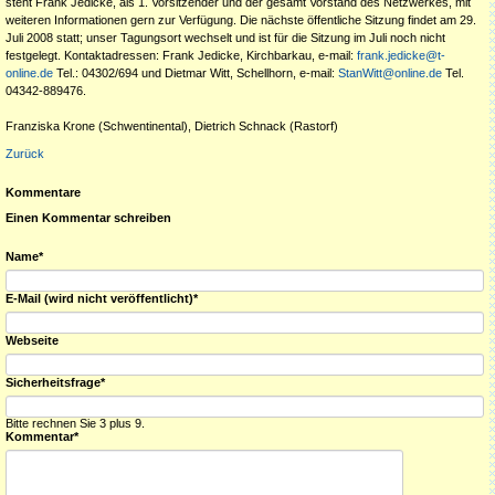
steht Frank Jedicke, als 1. Vorsitzender und der gesamt Vorstand des Netzwerkes, mit
weiteren Informationen gern zur Verfügung. Die nächste öffentliche Sitzung findet am 29.
Juli 2008 statt; unser Tagungsort wechselt und ist für die Sitzung im Juli noch nicht
festgelegt. Kontaktadressen: Frank Jedicke, Kirchbarkau, e-mail:
frank.jedicke@t-
online.de
Tel.: 04302/694 und Dietmar Witt, Schellhorn, e-mail:
Stan
Witt@online.de
Tel.
04342-889476.
Franziska Krone (Schwentinental), Dietrich Schnack (Rastorf)
Zurück
Kommentare
Einen Kommentar schreiben
Pflichtfeld
Name
*
Pflichtfeld
E-Mail (wird nicht veröffentlicht)
*
Webseite
Pflichtfeld
Sicherheitsfrage
*
Bitte rechnen Sie 3 plus 9.
Pflichtfeld
Kommentar
*