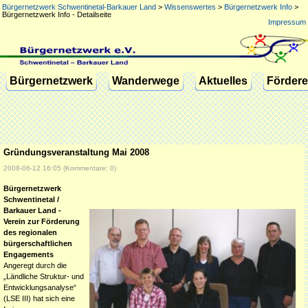
Bürgernetzwerk Schwentinetal-Barkauer Land
>
Wissenswertes
>
Bürgernetzwerk Info
>
Bürgernetzwerk Info - Detailseite
Impressum
Navigation
Bürgernetzwerk
Wanderwege
Aktuelles
Fördere
überspringen
Gründungsveranstaltung Mai 2008
2008-06-12 16:05
(Kommentare: 0)
Bürgernetzwerk
Schwentinetal /
Barkauer Land -
Verein zur Förderung
des regionalen
bürgerschaftlichen
Engagements
Angeregt durch die
„Ländliche Struktur- und
Entwicklungsanalyse“
(LSE III) hat sich eine