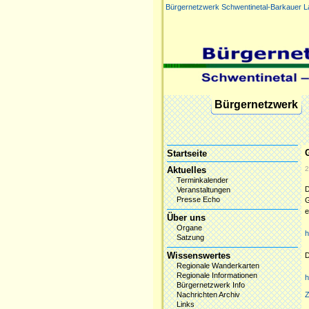
Bürgernetzwerk Schwentinetal-Barkauer L
Navigation
Bürgernetzwerk
überspringen
Navigation
Startseite
überspringen
Aktuelles
2
Terminkalender
D
Veranstaltungen
Presse Echo
G
e
Über uns
Organe
h
Satzung
Wissenswertes
D
Regionale Wanderkarten
Regionale Informationen
h
Bürgernetzwerk Info
Nachrichten Archiv
Z
Links