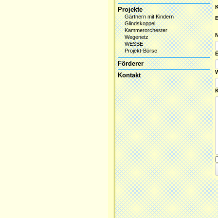
Projekte
Gärtnern mit Kindern
E
Glindskoppel
Kammerorchester
P
Wegenetz
WESBE
Projekt-Börse
P
E
Förderer
W
Kontakt
P