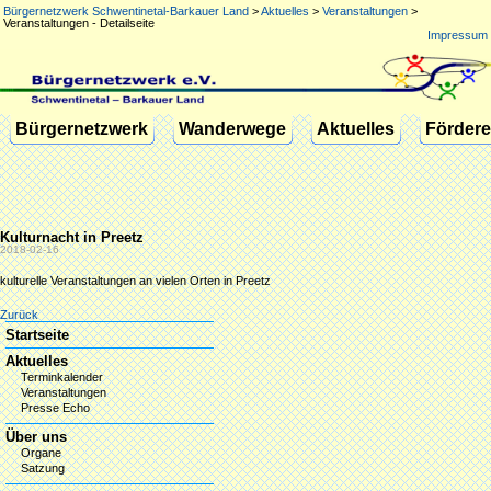
Bürgernetzwerk Schwentinetal-Barkauer Land
>
Aktuelles
>
Veranstaltungen
>
Veranstaltungen - Detailseite
Impressum
Navigation
Bürgernetzwerk
Wanderwege
Aktuelles
Fördere
überspringen
Kulturnacht in Preetz
2018-02-16
kulturelle Veranstaltungen an vielen Orten in Preetz
Zurück
Navigation
Startseite
überspringen
Aktuelles
Terminkalender
Veranstaltungen
Presse Echo
Über uns
Organe
Satzung