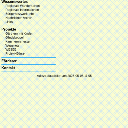
Wissenswertes
Regionale Wanderkarten
Regionale Informationen
Bürgernetzwerk Info
Nachrichten Archiv
Links
Projekte
Gärtnern mit Kindern
Glindskoppel
Kammerorchester
Wegenetz
WESBE
Projekt-Börse
Förderer
Kontakt
zuletzt aktualisiert am 2026-05-03 11:05